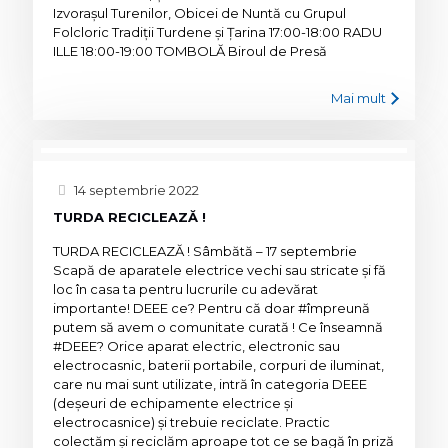
Izvorașul Turenilor, Obicei de Nuntă cu Grupul
Folcloric Tradiții Turdene și Țarina 17:00-18:00 RADU
ILLE 18:00-19:00 TOMBOLĂ Biroul de Presă
Mai mult
14 septembrie 2022
TURDA RECICLEAZĂ !
TURDA RECICLEAZĂ ! Sâmbătă – 17 septembrie
Scapă de aparatele electrice vechi sau stricate și fă
loc în casa ta pentru lucrurile cu adevărat
importante! DEEE ce? Pentru că doar #împreună
putem să avem o comunitate curată ! Ce înseamnă
#DEEE? Orice aparat electric, electronic sau
electrocasnic, baterii portabile, corpuri de iluminat,
care nu mai sunt utilizate, intră în categoria DEEE
(deșeuri de echipamente electrice și
electrocasnice) și trebuie reciclate. Practic
colectăm și reciclăm aproape tot ce se bagă în priză