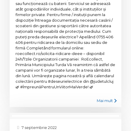
sau funcționează cu baterii. Serviciul se adresează
atât gospodăriilor individuale, cât și instituțiilor și
firmelor private. Pentru firme / insituții punem la
dispoziție întreaga documentația necesară casării /
scoaterii din gestiune și raportării către autoritatea
națională responsabilă de protecția mediului. Cum
puteți preda deșeurile electrice? Apelând 0755 406
406 pentru ridicarea de la domiciliu sau sediu de
firmă Completând formularul online:
roecollect.ro/solicita-ridicare-deee – disponibil
24h/7zile Organizatorii campaniei : RoEcollect,
Primăria Municipiului Turda Vă reamintim că astfel de
campanii vor fi organizate lunar, în a treia sâmbătă
din lună. Urmărește pagina noastră și află calendarul
colectării pentru #deseurielectrice din @judetulcluj
🌿 #ÎmpreunăPentruUnViitorMaiVerde! 🌿
Mai mult
7 septembrie 2022