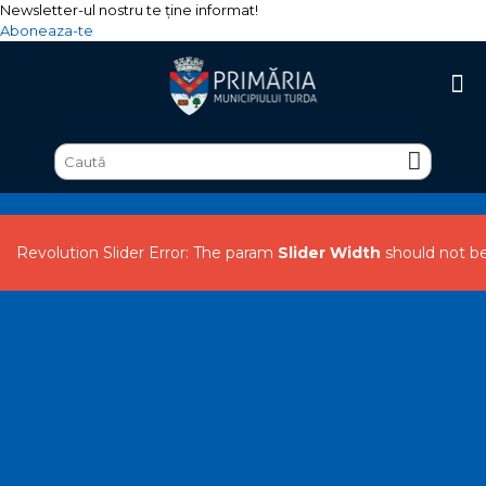
Newsletter-ul nostru te ține informat!
Aboneaza-te
Revolution Slider Error: The param
Slider Width
should not b