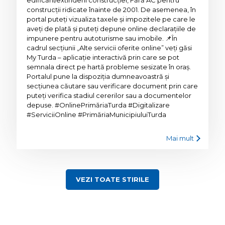
edificării/extinderii construcției, Fără AC pentru
construcții ridicate înainte de 2001. De asemenea, în
portal puteți vizualiza taxele și impozitele pe care le
aveți de plată și puteți depune online declarațiile de
impunere pentru autoturisme sau imobile. 📌În
cadrul secțiunii „Alte servicii oferite online” veți găsi
My Turda – aplicație interactivă prin care se pot
semnala direct pe hartă probleme sesizate în oraș.
Portalul pune la dispoziția dumneavoastră și
secțiunea căutare sau verificare document prin care
puteți verifica stadiul cererilor sau a documentelor
depuse. #OnlinePrimăriaTurda #Digitalizare
#ServiciiOnline #PrimăriaMunicipiuluiTurda
Mai mult
VEZI TOATE STIRILE