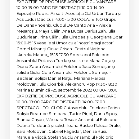
EXPOZIȚIE DE PRODUSE AGRICOLE CU VÂNZARE
10:00-19:00 PARC DE DISTRACȚII 10:00-14:00
Expoziție Replici Airsoft–Asociația Gal Urban Turda și
Acs Ludus Dacicus 14:00-15:00 COLAJ ETNO Grupul
De Dans Phoenix, Clubul De Canto Aria – Alexia
Mesaroșiu, Maya Călin, Ana Bucșa Darius Zah, Iulia
Budurlean, Irina Călin, Iulia Cirebea și Georgiana Boar
15:00-15:15 Veselie și Umor cu ai noștri dragi actori:
Cornel Miron și Ginuc Crișan– Teatrul Național
,,Aureliu Manea,, 15:15-17:30 Spectacol Folcloric
Ansamblul Potaissa Turda și solistele Maria Coța și
Diana Zapra Ansamblul Folcloric Jucu Someșan și
solista Giulia Goia Ansamblul Folcloric Someșul-
Beclean Soliștii Daniel Rațiu, Mariana Harosa
Moldovan, Iuliu Cioarbă, Alexandru Pop 17:30-18:30
Marina Duminică -25 septembrie 2022 09:00- 19:00
EXPOZIȚIE DE PRODUSE AGRICOLE CU VÂNZARE
10:00- 19:00 PARC DE DISTRACȚII 14:00- 17:00
SPECTACOL FOLCLORIC Ansamblul Folcloric Țarina
Soliștii Beatrice Simioana, Tudor Pîrjol, Daria Șipoș,
Bianca Crișan, Mărioara Tescar Ansamblul Folcloric
Datina Turdeană și soliștii Ioana Budae Raluca Drule,
Sara Moldovan, Gabriel Făgădar, Denisa Rusu,
Manuela Vâtcă, Ștefan Suciu Ansamblul Folcloric