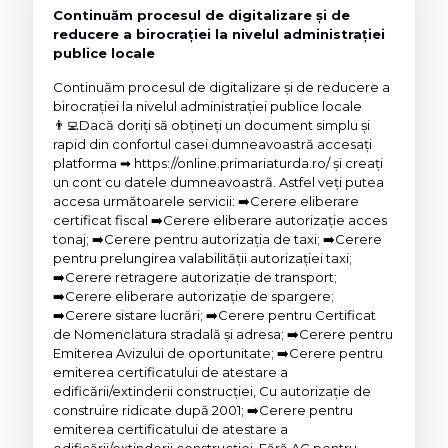
Continuăm procesul de digitalizare și de
reducere a birocrației la nivelul administrației
publice locale
Continuăm procesul de digitalizare și de reducere a
birocrației la nivelul administrației publice locale
👨‍💻Dacă doriți să obțineți un document simplu și
rapid din confortul casei dumneavoastră accesați
platforma ➡ https://online.primariaturda.ro/ și creați
un cont cu datele dumneavoastră. Astfel veți putea
accesa următoarele servicii: ➡️Cerere eliberare
certificat fiscal ➡️Cerere eliberare autorizație acces
tonaj; ➡️Cerere pentru autorizația de taxi; ➡️Cerere
pentru prelungirea valabilității autorizației taxi;
➡️Cerere retragere autorizație de transport;
➡️Cerere eliberare autorizație de spargere;
➡️Cerere sistare lucrări; ➡️Cerere pentru Certificat
de Nomenclatura stradală și adresa; ➡️Cerere pentru
Emiterea Avizului de oportunitate; ➡️Cerere pentru
emiterea certificatului de atestare a
edificării/extinderii construcției, Cu autorizație de
construire ridicate după 2001; ➡️Cerere pentru
emiterea certificatului de atestare a